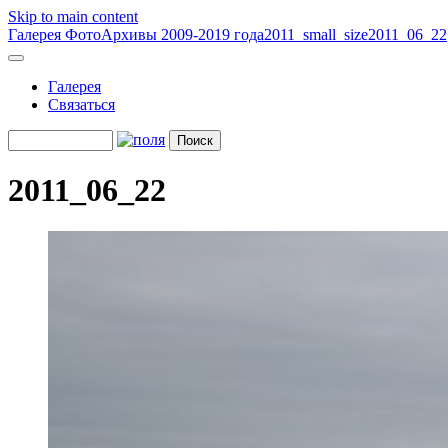
Skip to main content
Галерея
ФотоАрхивы 2009-2019 года
2011_small_size
2011_06_22
Галерея
Связаться
2011_06_22