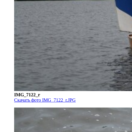
IMG_7122_r
Скачать фото IMG_7122_r.JPG