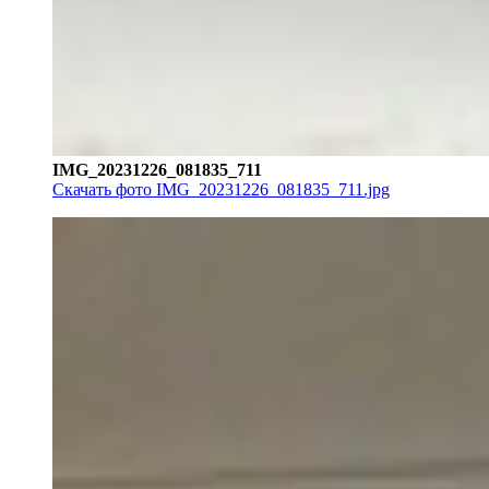
IMG_20231226_081835_711
Скачать фото IMG_20231226_081835_711.jpg