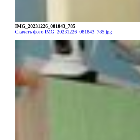
IMG_20231226_081843_785
Скачать фото IMG_20231226_081843_785.jpg