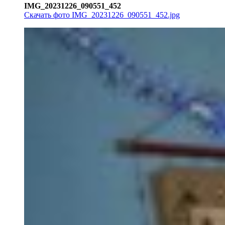
IMG_20231226_090551_452
Скачать фото IMG_20231226_090551_452.jpg