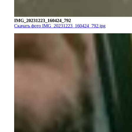
IMG_20231223_160424_792
Скачать фото IMG_20231223_160424_792.jpg