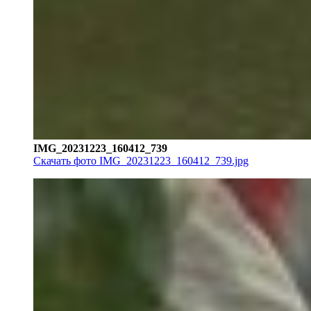
IMG_20231223_160412_739
Скачать фото IMG_20231223_160412_739.jpg