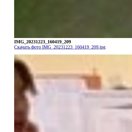
IMG_20231223_160419_209
Скачать фото IMG_20231223_160419_209.jpg