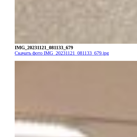
IMG_20231121_081133_679
Скачать фото IMG_20231121_081133_679.jpg