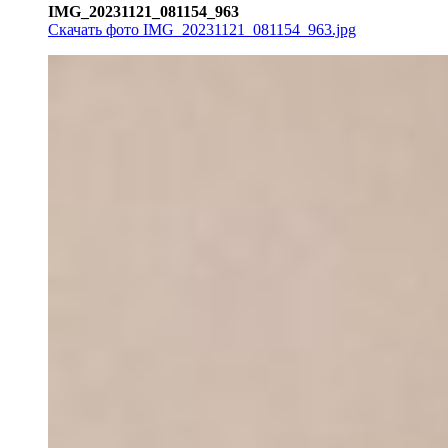
IMG_20231121_081154_963
Скачать фото IMG_20231121_081154_963.jpg