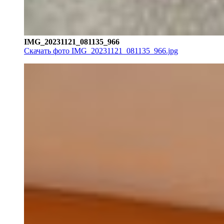
IMG_20231121_081135_966
Скачать фото IMG_20231121_081135_966.jpg