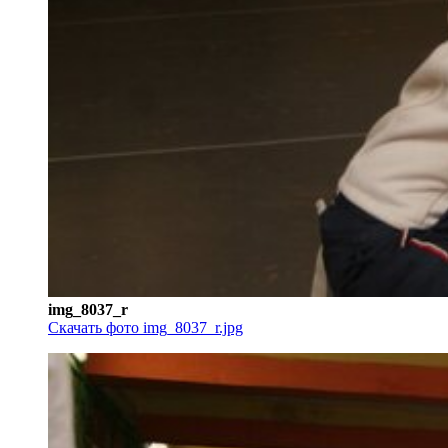
img_8037_r
Скачать фото img_8037_r.jpg