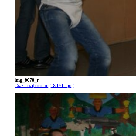
img_8070_r
Скачать фото img_8070_r.jpg