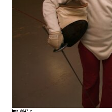
img_8042_r