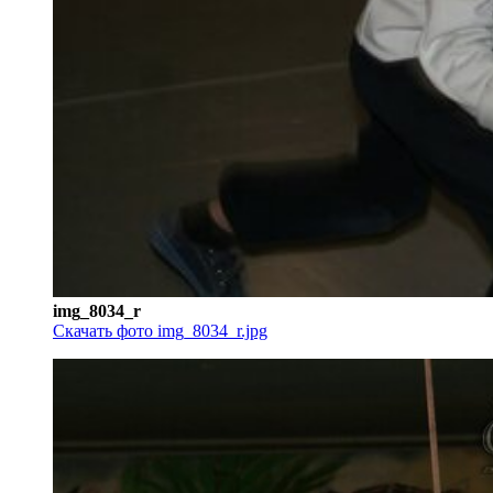
img_8034_r
Скачать фото img_8034_r.jpg