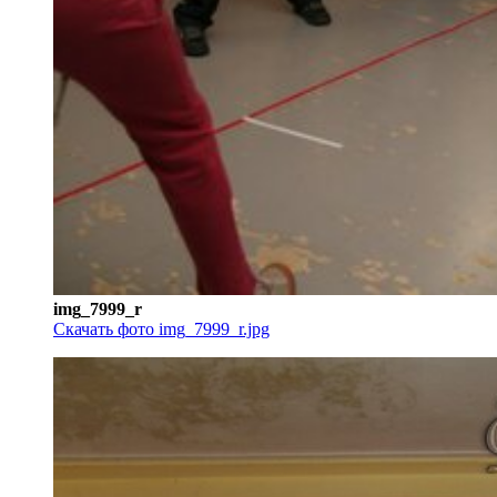
img_7999_r
Скачать фото img_7999_r.jpg