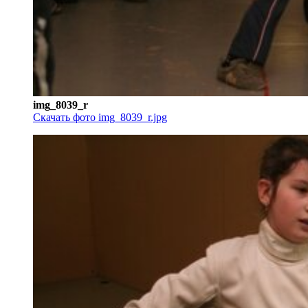
img_8039_r
Скачать фото img_8039_r.jpg